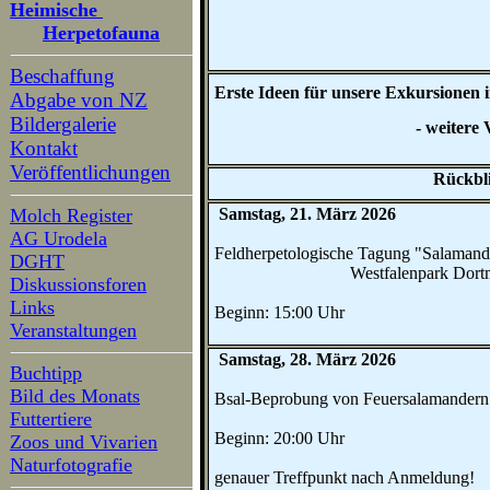
Heimische
Herpetofauna
Beschaffung
Erste Ideen für unsere Exkursionen 
Abgabe von NZ
Bildergalerie
- weitere Vorschläge und k
Kontakt
Veröffentlichungen
Rückblicke siehe
Samstag, 21. März 2026
Molch Register
AG Urodela
Feldherpetologische Tagung "Salaman
DGHT
Westfalenpark Dortmund
Diskussionsforen
Links
Beginn: 15:00 Uhr
Veranstaltungen
Samstag, 28. März 2026
Buchtipp
Bild des Monats
Bsal-Beprobung von Feuersalamandern 
Futtertiere
Beginn: 20:00 Uhr
Zoos und Vivarien
Naturfotografie
genauer Treffpunkt nach Anmeldung!