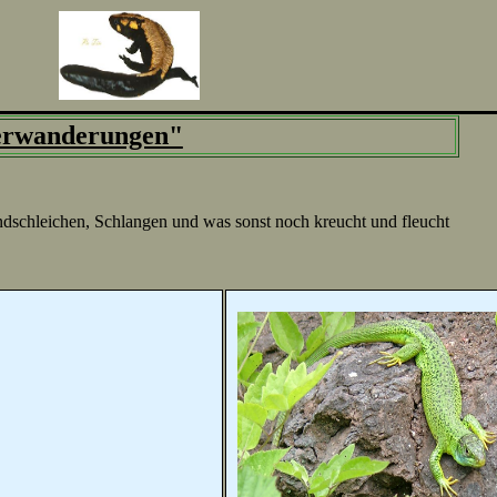
erwanderungen"
dschleichen, Schlangen und was sonst noch kreucht und fleucht