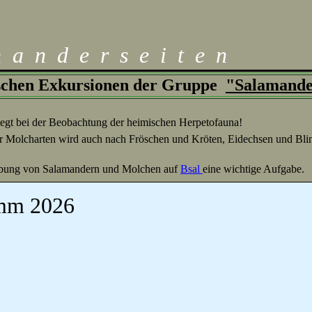
m
a
n
d
e
r
s
e
i
t
e
n
ischen Exkursionen der Gruppe
"Salamand
gt bei der Beobachtung der heimischen Herpetofauna!
 Molcharten wird auch nach Fröschen und Kröten, Eidechsen und Blin
probung von Salamandern und Molchen auf
Bsal
eine wichtige Aufgabe.
amm 2026