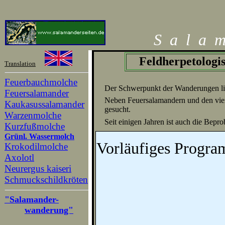
S
a
l
a
Feldherpetolog
Translation
Feuerbauchmolche
Der Schwerpunkt der Wanderungen lie
Feuersalamander
Neben Feuersalamandern und den vier
Kaukasussalamander
gesucht.
Warzenmolche
Seit einigen Jahren ist auch die Be
Kurzfußmolche
Grünl. Wassermolch
Vorläufiges Progr
Krokodilmolche
Axolotl
Neurergus kaiseri
Schmuckschildkröten
"Salamander-
wanderung"