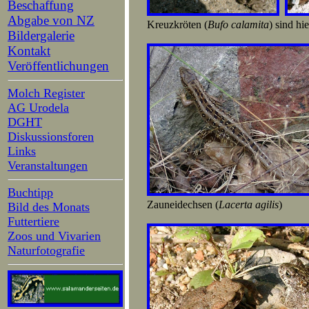
Beschaffung
Abgabe von NZ
Kreuzkröten (
Bufo calamita
) sind hi
Bildergalerie
Kontakt
Veröffentlichungen
Molch Register
AG Urodela
DGHT
Diskussionsforen
Links
Veranstaltungen
Buchtipp
Zauneidechsen (
Lacerta agilis
) u
Bild des Monats
Futtertiere
Zoos und Vivarien
Naturfotografie