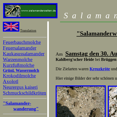
S
a
l
a
m
a
Translation
"Salamanderw
Feuerbauchmolche
Feuersalamander
Samstag den 30. Au
Kaukasussalamander
Am
Warzenmolche
Kahlberg'scher Heide
bei
Brüggen
Kurzfußmolche
Die Zielarten waren
Kreuzkröte
un
Grünl. Wassermolch
Krokodilmolche
Hier einige Bilder der sehr schönen
Axolotl
Neurergus kaiseri
Schmuckschildkröten
"Salamander-
wanderung"