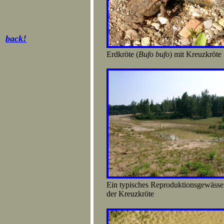
back!
Erdkröte (
Bufo bufo
) mit Kreuzk
Ein typisches Reproduktionsge
der Kreuzkröte