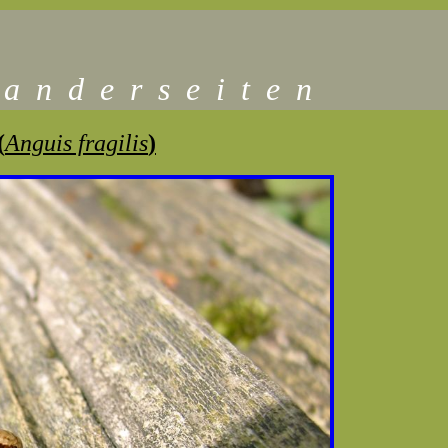
a
n
d
e
r
s
e
i
t
e
n
(
Anguis fragilis
)