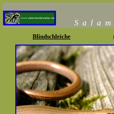
S
a
l
a
m
Blindschleiche