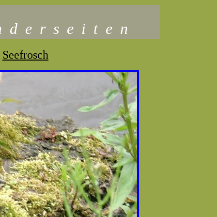
n
d
e
r
s
e
i
t
e
n
Seefrosch