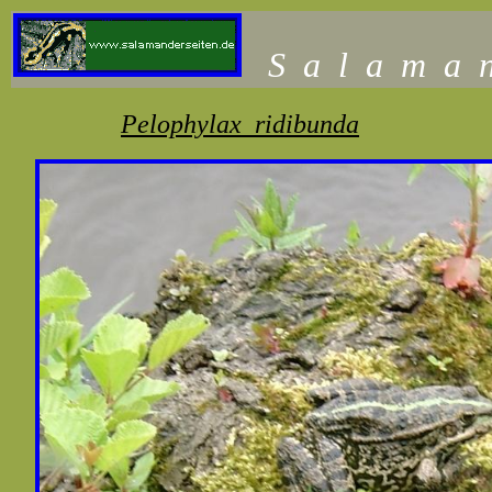
S
a
l
a
m
a
Pelophylax ridibunda