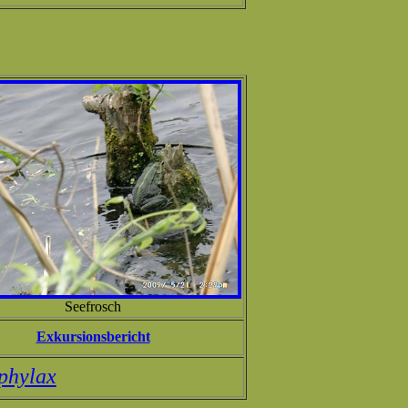
Seefrosch
Exkursionsbericht
phylax