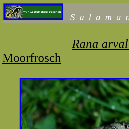
S
a
l
a
m
a
Rana arval
Moorfrosch